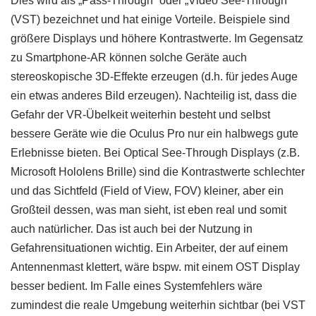
Dies wird als „Pass-Through“ oder „Video See-Through“
(VST) bezeichnet und hat einige Vorteile. Beispiele sind
größere Displays und höhere Kontrastwerte. Im Gegensatz
zu Smartphone-AR können solche Geräte auch
stereoskopische 3D-Effekte erzeugen (d.h. für jedes Auge
ein etwas anderes Bild erzeugen). Nachteilig ist, dass die
Gefahr der VR-Übelkeit weiterhin besteht und selbst
bessere Geräte wie die Oculus Pro nur ein halbwegs gute
Erlebnisse bieten. Bei Optical See-Through Displays (z.B.
Microsoft Hololens Brille) sind die Kontrastwerte schlechter
und das Sichtfeld (Field of View, FOV) kleiner, aber ein
Großteil dessen, was man sieht, ist eben real und somit
auch natürlicher. Das ist auch bei der Nutzung in
Gefahrensituationen wichtig. Ein Arbeiter, der auf einem
Antennenmast klettert, wäre bspw. mit einem OST Display
besser bedient. Im Falle eines Systemfehlers wäre
zumindest die reale Umgebung weiterhin sichtbar (bei VST