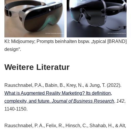
XR Headsets by leading
XR Headsets by leading
brands (AI protypes)
brands (AI protypes)
KI: Midjourney; Prompts beinhalten bspw. „typical [BRAND]
design“.
Weitere Literatur
Rauschnabel, P.A., Babin, B., Krey, N., & Jung, T. (2022).
What is Augmented Reality Marketing? Its definition,
complexity, and future.
Journal of Business Research
,
142
,
1140-1150.
Rauschnabel, P. A., Felix, R., Hinsch, C., Shahab, H., & Alt,