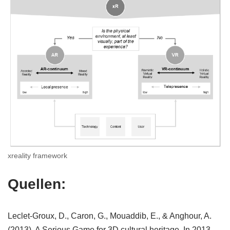
xreality framework
Quellen:
Leclet-Groux, D., Caron, G., Mouaddib, E., & Anghour, A.
(2013). A Serious Game for 3D cultural heritage. In 2013