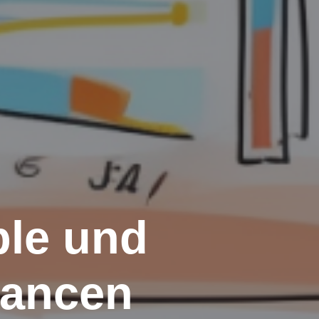
ple und
hancen