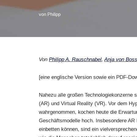
von
Philipp
Von
Philipp A. Rauschnabel
,
Anja von Bos
[eine englische Version sowie ein PDF-Do
Nahezu alle großen Technologiekonzerne s
(AR) und Virtual Reality (VR). Vor dem H
wahrgenommen, kochen heute die Erwartun
Geschäftsmodelle hoch. Insbesondere AR Br
einbetten können, sind ein vielversprechend