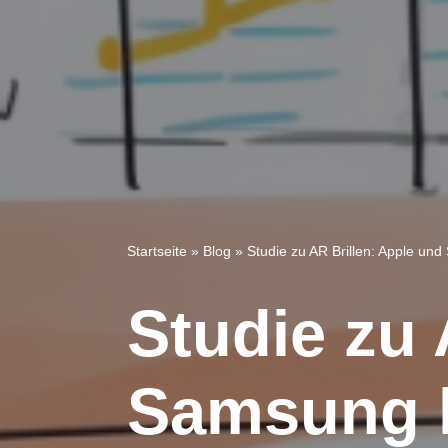
Startseite
»
Blog
»
Studie zu AR Brillen: Apple u
Studie zu 
Samsung h